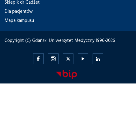
Sklepik dr Gadżet
Dla pacjentów
Mapa kampusu
Copyright (C) Gdański Uniwersytet Medyczny 1996-2026
Gdański
Gdański
Gdański
Gdański
Gdański
Uniwersytet
Uniwersytet
Uniwersytet
Uniwersytet
Uniwersytet
Medyczny
Medyczny
Medyczny
Medyczny
Medyczny
-
-
-
-
-
Facebook
Instagram
Twitter
Youtube
LinkedIn